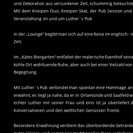
und Dekoration aus versunkener Zeit, schummrig beleuchtet
Mit
dem
Kneipen
Ouiz,
Kneipen
Skat,
der
Pub
Session
und
Veranstaltung im und um Luther´s Pub
In
der
„Lounge“
begibt
man
sich
auf
eine
Reise
im
englisch
-
i
Zeit. 
Im
„Kätes
Biergarten“
entfaltet
der
malerische
Eventhof
sein
kühle
Ort
wohltuende
Ruhe,
aber
auch
bei
einer
Vielzahl
von
Begegnung.
Mit
Luther´s
Pub
verbindet
man
spontan
eine
Hommage
an
erwähnt,
es
liegt
ja
nahe,
da
er
in
Orlamünde
und
Saalfeld
w
echter
Luther
mit
seiner
Frau
und
eins
ist
ja
überliefert
d
Konversationen und den weltlichen Genüssen fronte. 
Besondere
Erwähnung
verdient
das
überbordende
Getränk