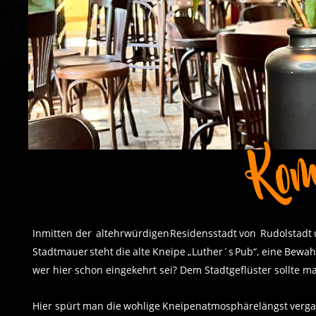
Inmitten
der
altehrwürdigen
Residensstadt
von
Rudolstadt
Stadtmauer
steht
die
alte
Kneipe
„Luther´s
Pub“,
eine
Bewah
wer hier schon eingekehrt sei? Dem Stadtgeflüster sollte m
Hier
spürt
man
die
wohlige
Kneipenatmosphäre
längst
verg