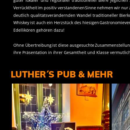
guter
lokaler
und
regionaler
traditioneller
Biere
jeglichen
Verrücktheit
im
positiv
verstandenen
Sinne
nehmen
wir
nur
deutlich qualitätsverändernden Wandel traditioneller Bierku
Whiskey
ist
auch
ein
Herzstück
des
hiesigen
Gastronomiever
Edellikören gehören dazu! 
Ohne
Übertreibung
ist
diese
ausgesuchte
Zusammenstellu
ihre Präsentation in ihrer Gesamtheit und Klasse vermutlic
LUTHER´S PUB & MEHR